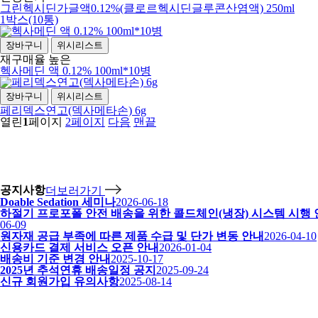
그린헥시딘가글액0.12%(클로르헥시딘글루콘산염액) 250ml
1박스(10통)
장바구니
위시리스트
재구매율 높은
헥사메딘 액 0.12% 100ml*10병
장바구니
위시리스트
페리덱스연고(덱사메타손) 6g
열린
1
페이지
2
페이지
다음
맨끝
공지사항
더보러가기
Doable Sedation 세미나
2026-06-18
하절기 프로포폴 안전 배송을 위한 콜드체인(냉장) 시스템 시행
06-09
원자재 공급 부족에 따른 제품 수급 및 단가 변동 안내
2026-04-10
신용카드 결제 서비스 오픈 안내
2026-01-04
배송비 기준 변경 안내
2025-10-17
2025년 추석연휴 배송일정 공지
2025-09-24
신규 회원가입 유의사항
2025-08-14