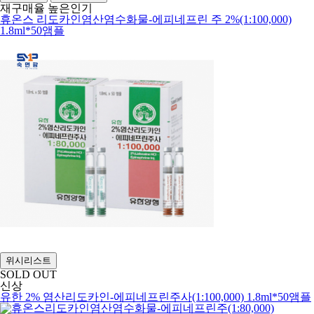
재구매율 높은
인기
휴온스 리도카인염산염수화물-에피네프린 주 2%(1:100,000)
1.8ml*50앰플
위시리스트
SOLD OUT
신상
유한 2% 염산리도카인-에피네프린주사(1:100,000) 1.8ml*50앰플