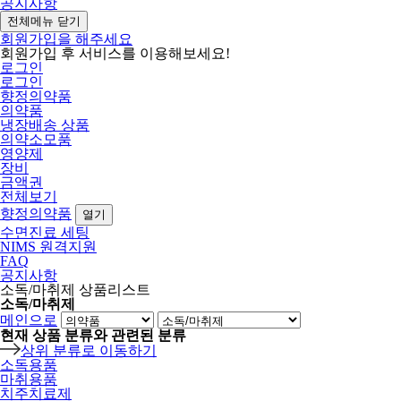
공지사항
전체메뉴 닫기
회원가입을 해주세요
회원가입 후 서비스를 이용해보세요!
로그인
로그인
향정의약품
의약품
냉장배송 상품
의약소모품
영양제
장비
금액권
전체보기
향정의약품
열기
수면진료 세팅
NIMS 원격지원
FAQ
공지사항
소독/마취제 상품리스트
소독/마취제
메인으로
현재 상품 분류와 관련된 분류
상위 분류로 이동하기
소독용품
마취용품
치주치료제