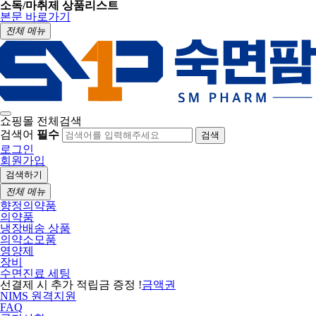
소독/마취제 상품리스트
본문 바로가기
전체 메뉴
쇼핑몰 전체검색
검색어
필수
검색
로그인
회원가입
검색하기
전체 메뉴
향정의약품
의약품
냉장배송 상품
의약소모품
영양제
장비
수면진료 세팅
선결제 시 추가 적립금 증정 !
금액권
NIMS 원격지원
FAQ