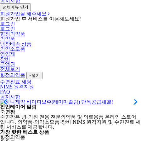
공지사항
전체메뉴 닫기
회원가입을 해주세요
회원가입 후 서비스를 이용해보세요!
로그인
로그인
향정의약품
의약품
냉장배송 상품
의약소모품
영양제
장비
금액권
전체보기
향정의약품
열기
수면진료 세팅
NIMS 원격지원
FAQ
공지사항
팝업레이어 알림
수면진료 세팅 서비스
하나제약 바이파보주(레미마졸람) 단독공급체결!
숙면팜
숙면팜은 병·의원 전용 전문의약품 및 의료용품 온라인 스토어
선결제 금액권 더블적립 혜택
입니다. 의약품·의약소모품·장비·NIMS 원격지원 및 수면진료 세
팅 서비스를 제공합니다.
가장 핫한
베스트
상품
향정의약품