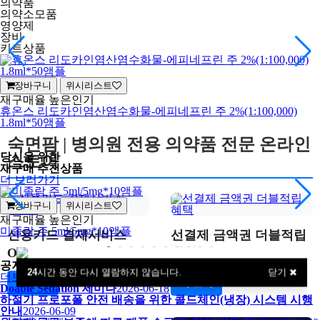
의약품
의약소모품
영양제
장비
키트상품
장바구니
위시리스트
재구매율 높은
인기
휴온스 리도카인염산염수화물-에피네프린 주 2%(1:100,000)
1.8ml*50앰플
숙면팜 | 병의원 전용 의약품 전문 온라인
당신을 위한
스토어
재구매
추천상품
더 보러가기
장바구니
위시리스트
재구매율 높은
인기
미졸람 주 5ml/5mg*10앰플
신용카드 결제서비스
선결제 금액권 더블적립
OPEN
혜택
공지사항
24
시간 동안 다시 열람하지 않습니다.
닫기
더보러가기
더 보기
더 보기
Doable Sedation 세미나
2026-06-18
하절기 프로포폴 안전 배송을 위한 콜드체인(냉장) 시스템 시행
안내
2026-06-09