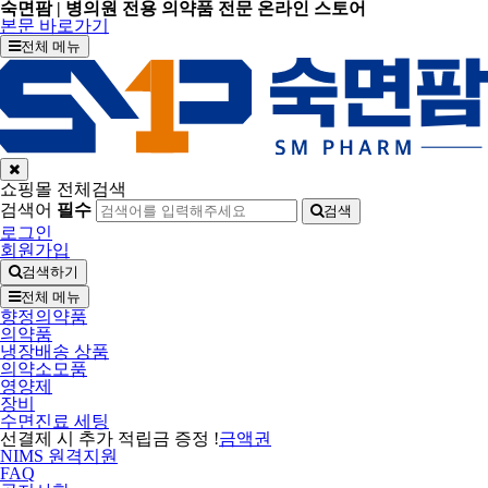
숙면팜 | 병의원 전용 의약품 전문 온라인 스토어
본문 바로가기
전체 메뉴
쇼핑몰 전체검색
검색어
필수
검색
로그인
회원가입
검색하기
전체 메뉴
향정의약품
의약품
냉장배송 상품
의약소모품
영양제
장비
수면진료 세팅
선결제 시 추가 적립금 증정 !
금액권
NIMS 원격지원
FAQ