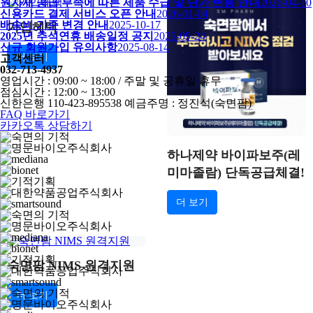
원자재 공급 부족에 따른 제품 수급 및 단가 변동 안내
2026-04-10
신용카드 결제 서비스 오픈 안내
2026-01-04
배송비 기준 변경 안내
2025-10-17
가입혜택
2025년 추석연휴 배송일정 공지
2025-09-24
신규 회원가입 유의사항
2025-08-14
더 보기
고객센터
032-713-4937
영업시간 : 09:00 ~ 18:00 / 주말 및 공휴일 휴무
점심시간 : 12:00 ~ 13:00
신한은행 110-423-895538 예금주명 : 정진석(숙면팜)
FAQ 바로가기
카카오톡 상담하기
하나제약 바이파보주(레
미마졸람) 단독공급체결!
더 보기
숙면팜 NIMS 원격지원
더 보기