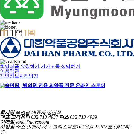
희망상품 요청하기
카카오톡 상담하기
이용약관
개인정보처리방침
회사명
숙면팜
대표자
정진석
대표 고객센터
032-713-4937
팩스
032-713-4939
이메일
sonct@naver.com
사업장 주소
인천시 서구 크리스탈로102번길 22 615호 (경연타
워)