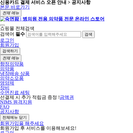
신용카드 결제 서비스 오픈 안내 > 공지사항
본문 바로가기
전체 메뉴
쇼핑몰 전체검색
검색어
필수
검색
로그인
회원가입
검색하기
전체 메뉴
향정의약품
의약품
냉장배송 상품
의약소모품
영양제
장비
수면진료 세팅
선결제 시 추가 적립금 증정 !
금액권
NIMS 원격지원
FAQ
공지사항
전체메뉴 닫기
회원가입을 해주세요
회원가입 후 서비스를 이용해보세요!
로그인