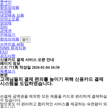
로그인
향정의약품
의약품
냉장배송 상품
의약소모품
영양제
장비
금액권
전체보기
향정의약품
열기
수면진료 세팅
NIMS 원격지원
FAQ
공지사항
신용카드 결제 서비스 오픈 안내
페이지 정보
조회
771회
작성일
2026-01-04 16:50
목록보기
본문
고객님들의 결제 편의를 높이기 위해 신용카드 결제
시스템을 도입하였습니다.
선결제 금액권을 제외한 모든 제품을 카드로 편리하게 결제하실
수 있습니다.
앞으로도 더 편리하고 합리적인 서비스를 제공하는 숙면팜이 되
겠습니다.