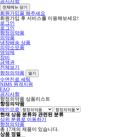
공지사항
전체메뉴 닫기
회원가입을 해주세요
회원가입 후 서비스를 이용해보세요!
로그인
로그인
향정의약품
의약품
냉장배송 상품
의약소모품
영양제
장비
금액권
전체보기
향정의약품
열기
수면진료 세팅
NIMS 원격지원
FAQ
공지사항
향정의약품 상품리스트
향정의약품
메인으로
현재 상품 분류와 관련된 분류
상위 분류로 이동하기
향정의약품
총
17
개의 제품이 있습니다.
상품 정렬