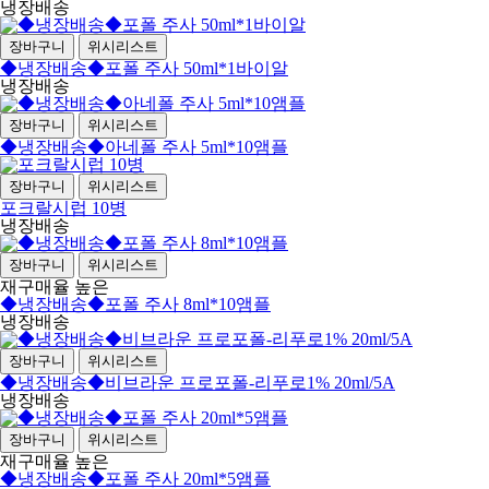
냉장배송
장바구니
위시리스트
◆냉장배송◆포폴 주사 50ml*1바이알
냉장배송
장바구니
위시리스트
◆냉장배송◆아네폴 주사 5ml*10앰플
장바구니
위시리스트
포크랄시럽 10병
냉장배송
장바구니
위시리스트
재구매율 높은
◆냉장배송◆포폴 주사 8ml*10앰플
냉장배송
장바구니
위시리스트
◆냉장배송◆비브라운 프로포폴-리푸로1% 20ml/5A
냉장배송
장바구니
위시리스트
재구매율 높은
◆냉장배송◆포폴 주사 20ml*5앰플