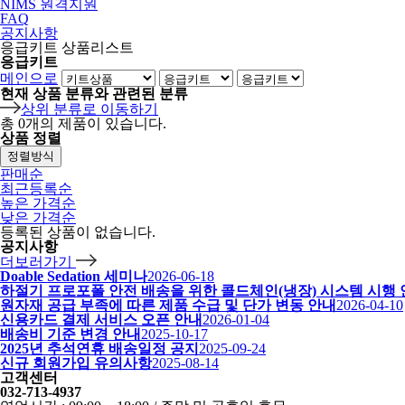
NIMS 원격지원
FAQ
공지사항
응급키트 상품리스트
응급키트
메인으로
현재 상품 분류와 관련된 분류
상위 분류로 이동하기
총
0
개의 제품이 있습니다.
상품 정렬
정렬방식
판매순
최근등록순
높은 가격순
낮은 가격순
등록된 상품이 없습니다.
공지사항
더보러가기
Doable Sedation 세미나
2026-06-18
하절기 프로포폴 안전 배송을 위한 콜드체인(냉장) 시스템 시행
원자재 공급 부족에 따른 제품 수급 및 단가 변동 안내
2026-04-10
신용카드 결제 서비스 오픈 안내
2026-01-04
배송비 기준 변경 안내
2025-10-17
2025년 추석연휴 배송일정 공지
2025-09-24
신규 회원가입 유의사항
2025-08-14
고객센터
032-713-4937