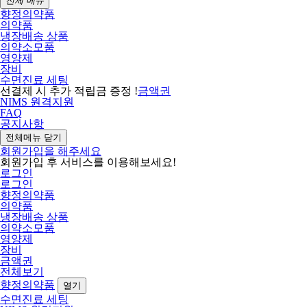
전체 메뉴
향정의약품
의약품
냉장배송 상품
의약소모품
영양제
장비
수면진료 세팅
선결제 시 추가 적립금 증정 !
금액권
NIMS 원격지원
FAQ
공지사항
전체메뉴 닫기
회원가입을 해주세요
회원가입 후 서비스를 이용해보세요!
로그인
로그인
향정의약품
의약품
냉장배송 상품
의약소모품
영양제
장비
금액권
전체보기
향정의약품
열기
수면진료 세팅