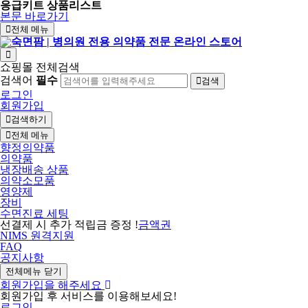
응급키트 상품리스트
본문 바로가기
전체 메뉴
쇼핑몰 전체검색
검색어
필수
검색
로그인
회원가입
검색하기
전체 메뉴
향정의약품
의약품
냉장배송 상품
의약소모품
영양제
장비
수면진료 세팅
선결제 시 추가 적립금 증정 !
금액권
NIMS 원격지원
FAQ
공지사항
전체메뉴 닫기
회원가입을 해주세요
회원가입 후 서비스를 이용해보세요!
로그인