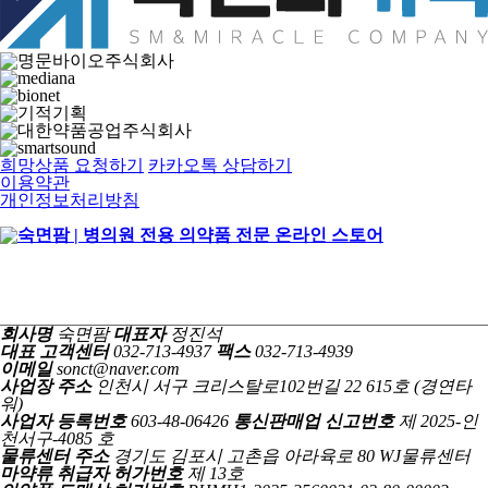
희망상품 요청하기
카카오톡 상담하기
이용약관
개인정보처리방침
회사명
숙면팜
대표자
정진석
대표 고객센터
032-713-4937
팩스
032-713-4939
이메일
sonct@naver.com
사업장 주소
인천시 서구 크리스탈로102번길 22 615호 (경연타
워)
사업자 등록번호
603-48-06426
통신판매업 신고번호
제 2025-인
천서구-4085 호
물류센터 주소
경기도 김포시 고촌읍 아라육로 80 WJ물류센터
마약류 취급자 허가번호
제 13호