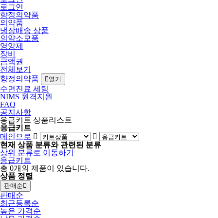
로그인
향정의약품
의약품
냉장배송 상품
의약소모품
영양제
장비
금액권
전체보기
향정의약품
열기
수면진료 세팅
NIMS 원격지원
FAQ
공지사항
응급키트 상품리스트
응급키트
메인으로
현재 상품 분류와 관련된 분류
상위 분류로 이동하기
응급키트
총
0
개의 제품이 있습니다.
상품 정렬
판매순
판매순
최근등록순
높은 가격순