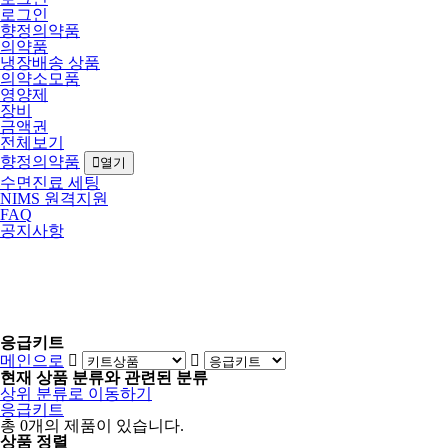
로그인
향정의약품
의약품
냉장배송 상품
의약소모품
영양제
장비
금액권
전체보기
향정의약품
열기
수면진료 세팅
NIMS 원격지원
FAQ
공지사항
응급키트
메인으로
현재 상품 분류와 관련된 분류
상위 분류로 이동하기
응급키트
총
0
개의 제품이 있습니다.
상품 정렬