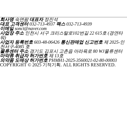
회사명
숙면팜
대표자
정진석
대표 고객센터
032-713-4937
팩스
032-713-4939
이메일
sonct@naver.com
사업장 주소
인천시 서구 크리스탈로102번길 22 615호 (경연타
워)
사업자 등록번호
603-48-06426
통신판매업 신고번호
제 2025-인
천서구-4085 호
물류센터 주소
경기도 김포시 고촌읍 아라육로 80 WJ물류센터
마약류 취급자 허가번호
제 13호
의약품 도매상 허가번호
PHMH1-2025-3560021-02-80-00003
COPYRIGHT © 2025 기적기획. ALL RIGHTS RESERVED.