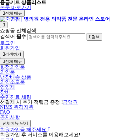
응급키트 상품리스트
본문 바로가기
전체 메뉴
쇼핑몰 전체검색
검색어
필수
검색
로그인
회원가입
검색하기
전체 메뉴
향정의약품
의약품
냉장배송 상품
의약소모품
영양제
장비
수면진료 세팅
선결제 시 추가 적립금 증정 !
금액권
NIMS 원격지원
FAQ
공지사항
전체메뉴 닫기
회원가입을 해주세요
회원가입 후 서비스를 이용해보세요!
로그인