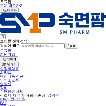
로그인
본문 바로가기
전체 메뉴
쇼핑몰 전체검색
검색어
필수
검색
로그인
회원가입
검색하기
전체 메뉴
향정의약품
의약품
냉장배송 상품
의약소모품
영양제
장비
수면진료 세팅
선결제 시 추가 적립금 증정 !
금액권
NIMS 원격지원
FAQ