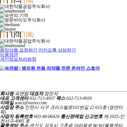
희망상품 요청하기
카카오톡 상담하기
이용약관
개인정보처리방침
회사명
숙면팜
대표자
정진석
대표 고객센터
032-713-4937
팩스
032-713-4939
이메일
sonct@naver.com
사업장 주소
인천시 서구 크리스탈로102번길 22 615호 (경연타
워)
사업자 등록번호
603-48-06426
통신판매업 신고번호
제 2025-인
천서구-4085 호
물류센터 주소
경기도 김포시 고촌읍 아라육로 80 WJ물류센터