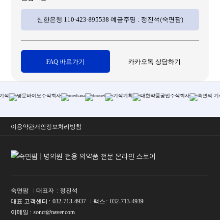
신한은행 110-423-895538 예금주명 : 정진석(숙면팜)
FAQ 바로가기
카카오톡 상담하기
회사명
이용약관
개인정보처리방침
숙면팜
대표자
정진석
대표 고객센터
032-713-4937
팩스
032-713-4939
이메일
sonct@naver.com