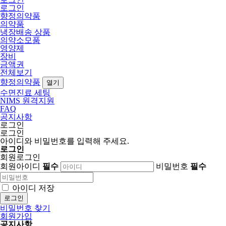
로그인
향정의약품
의약품
냉장배송 상품
의약소모품
영양제
장비
금액권
전체보기
향정의약품
열기
수면진료 세팅
NIMS 원격지원
FAQ
공지사항
로그인
로그인
아이디와 비밀번호를 입력해 주세요.
로그인
회원로그인
회원아이디
필수
비밀번호
필수
아이디 저장
로그인
비밀번호 찾기
회원가입
공지사항