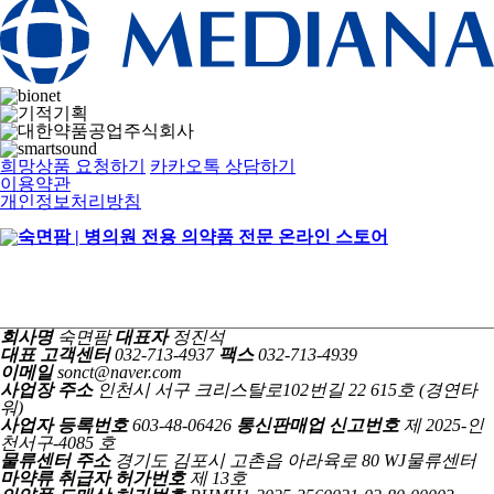
희망상품 요청하기
카카오톡 상담하기
이용약관
개인정보처리방침
회사명
숙면팜
대표자
정진석
대표 고객센터
032-713-4937
팩스
032-713-4939
이메일
sonct@naver.com
사업장 주소
인천시 서구 크리스탈로102번길 22 615호 (경연타
워)
사업자 등록번호
603-48-06426
통신판매업 신고번호
제 2025-인
천서구-4085 호
물류센터 주소
경기도 김포시 고촌읍 아라육로 80 WJ물류센터
마약류 취급자 허가번호
제 13호