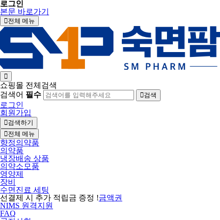
로그인
본문 바로가기
전체 메뉴
쇼핑몰 전체검색
검색어
필수
검색
로그인
회원가입
검색하기
전체 메뉴
향정의약품
의약품
냉장배송 상품
의약소모품
영양제
장비
수면진료 세팅
선결제 시 추가 적립금 증정 !
금액권
NIMS 원격지원
FAQ